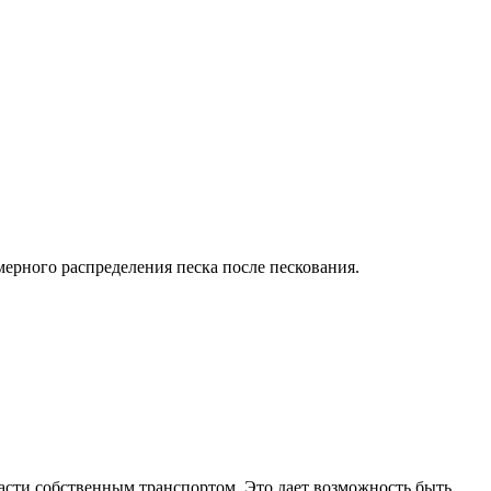
ерного распределения песка после пескования.
ласти собственным транспортом. Это дает возможность быть