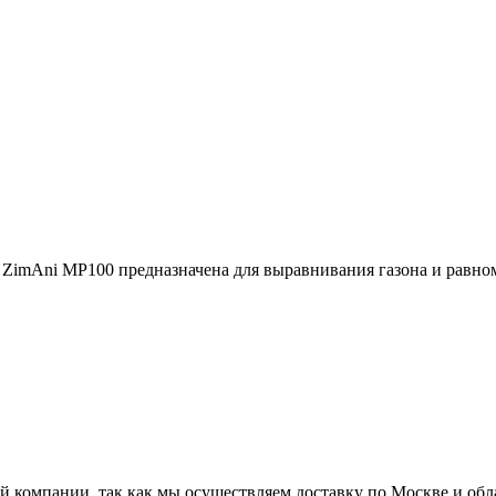
ZimAni MP100 предназначена для выравнивания газона и равном
ей компании, так как мы осуществляем доставку по Москве и об