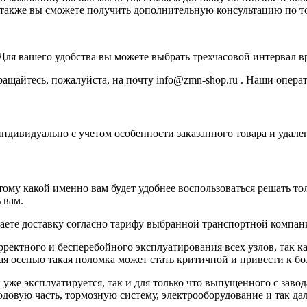
 а также вы сможете получить дополнительную консультацию по т
. Для вашего удобства вы можете выбрать трехчасовой интервал в
щайтесь, пожалуйста, на почту info@zmn-shop.ru . Наши операт
индивидуально с учетом особенности заказанного товара и удале
у какой именно вам будет удобнее воспользоваться решать толь
 вам.
ваете доставку согласно тарифу выбранной транспортной компан
рректного и бесперебойного эксплуатирования всех узлов, так к
ая осенью такая поломка может стать критичной и привести к б
 уже эксплуатируется, так и для только что выпущенного с заво
довую часть, тормозную систему, электрооборудование и так дал