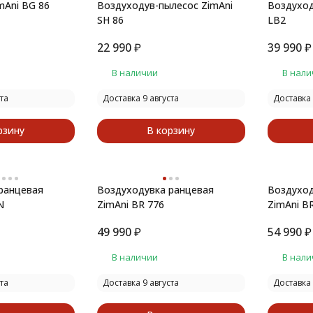
mAni BG 86
Воздуходув-пылесос ZimAni
Воздуход
SH 86
LB2
22 990
₽
39 990
₽
В наличии
В нали
та
Доставка 9 августа
Доставка 
рзину
В корзину
ранцевая
Воздуходувка ранцевая
Воздуход
N
ZimAni BR 776
ZimAni B
49 990
₽
54 990
₽
В наличии
В нали
та
Доставка 9 августа
Доставка 