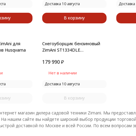
уста
Доставка 10 августа
Доставка 
рзину
В корзину
imAni для
Снегоуборщик бензиновый
в Husqvarna
ZimAni ST1334DLE
профессиональный
179 990
₽
ии
Нет в наличии
уста
Доставка 10 августа
рзину
В корзину
тернет магазин дилера садовой техники Zimani. Мы предоставл
На нашем сайте вы найдете широкий выбор продукции торговой
ыстрой доставкой по Москве и всей России.
По всем вопросам з