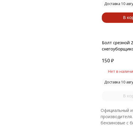
Доставка 10 авг
В ко
Болт срезной Z
снегоуборщико
150
₽
Нет в налич
Доставка 10 авг
В ко
Официальный ин
производителя.
бензиновые с б