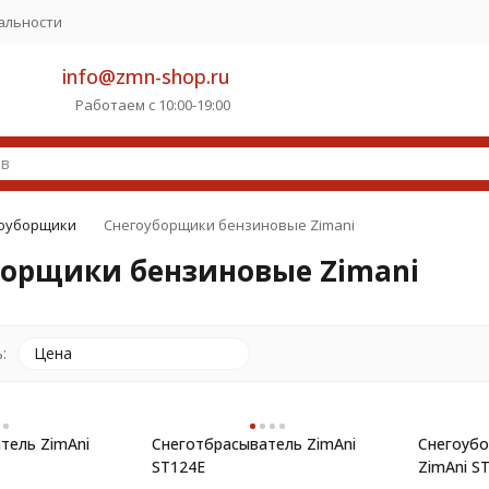
альности
info@zmn-shop.ru
Работаем с 10:00-19:00
оуборщики
Снегоуборщики бензиновые Zimani
борщики бензиновые Zimani
:
Цена
тель ZimAni
Снеготбрасыватель ZimAni
Снегоуб
ST124E
ZimAni S