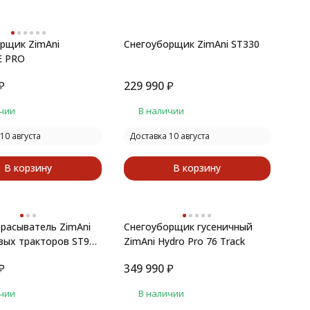
рщик ZimAni
Снегоуборщик ZimAni ST330
E PRO
₽
229 990
₽
чии
В наличии
10 августа
Доставка 10 августа
В корзину
В корзину
расыватель ZimAni
Снегоуборщик гусеничный
вых тракторов ST90-
ZimAni Hydro Pro 76 Track
₽
349 990
₽
чии
В наличии