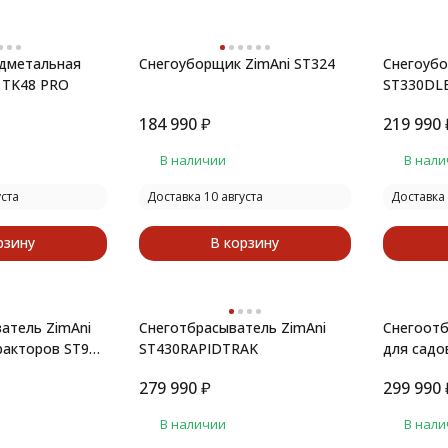
дметальная
Снегоуборщик ZimAni ST324
Снегоубо
 TK48 PRO
ST330DL
184 990
₽
219 990
В наличии
В нали
уста
Доставка 10 августа
Доставка 
рзину
В корзину
атель ZimAni
Снеготбрасыватель ZimAni
Снегоотб
ракторов ST90-
ST430RAPIDTRAK
для садо
2
279 990
₽
299 990
В наличии
В нали