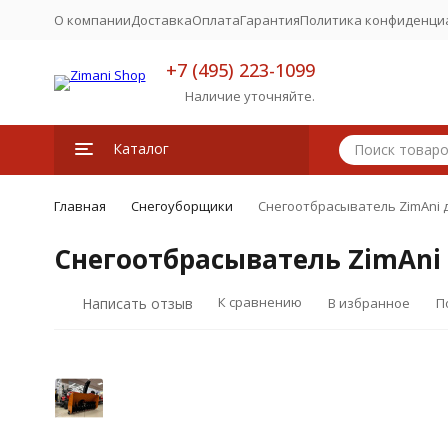
О компании
Доставка
Оплата
Гарантия
Политика конфиденци
+7 (495) 223-1099
Наличие уточняйте.
Каталог
Главная
Снегоуборщики
Снегоотбрасыватель ZimAni д
Снегоотбрасыватель ZimAni 
К сравнению
Написать отзыв
В избранное
П