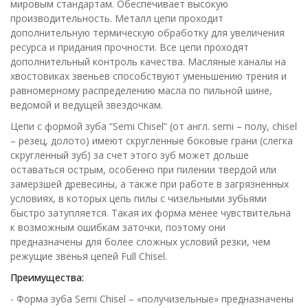
мировым стандартам. Обеспечивает высокую
производительность. Металл цепи проходит
дополнительную термическую обработку для увеличения
ресурса и придания прочности. Все цепи проходят
дополнительный контроль качества. Масляные каналы на
хвостовиках звеньев способствуют уменьшению трения и
равномерному распределению масла по пильной шине,
ведомой и ведущей звездочкам.
Цепи с формой зуба “Semi Chisel” (от англ. semi – полу, chisel
– резец, долото) имеют скругленные боковые грани (слегка
скругленный зуб) за счет этого зуб может дольше
оставаться острым, особенно при пилении твердой или
замерзшей древесины, а также при работе в загрязненных
условиях, в которых цепь пилы с чизельными зубьями
быстро затупляется. Такая их форма менее чувствительна
к возможным ошибкам заточки, поэтому они
предназначены для более сложных условий резки, чем
режущие звенья цепей Full Chisel.
Преимущества:
- Форма зуба Semi Chisel – «получизельные» предназначены