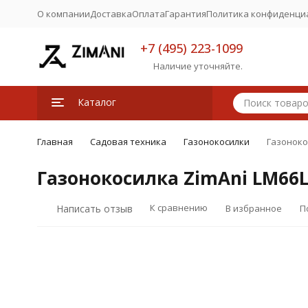
О компании
Доставка
Оплата
Гарантия
Политика конфиденци
+7 (495) 223-1099
Наличие уточняйте.
Каталог
Главная
Садовая техника
Газонокосилки
Газоноко
Газонокосилка ZimAni LM66
К сравнению
Написать отзыв
В избранное
П