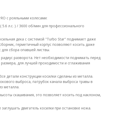
PRO с рояльными колесами:
 5.6 л.c. ) / 3600 об/мин для профессионального
сильная дека с системой "Turbo Star" поднимает даже
осборник, герметичный корпус позволяют косить даже
с для сбора опавшей листвы.
 радиус разворота. Нет необходимости поднимать перед
о размера, для лучшей проходимости и сглаживания
. Все детали конструкции косилки сделаны из металла.
бокового выброса, патрубок канала выброса травы в
из металла.
высоты скашивания, это позволяет косить под наклоном,
 заглушать двигатель косилки при остановке ножа.