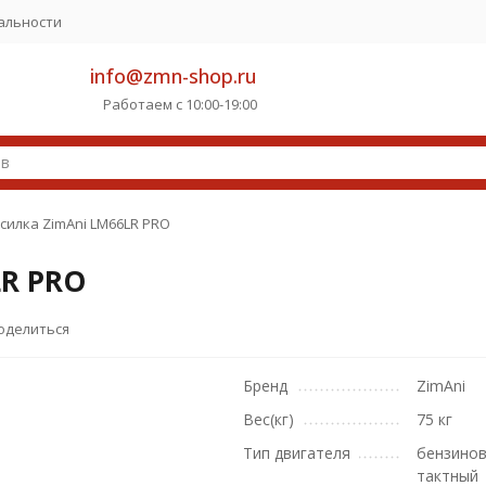
альности
info@zmn-shop.ru
Работаем с 10:00-19:00
силка ZimAni LM66LR PRO
LR PRO
оделиться
Бренд
ZimAni
Вес(кг)
75 кг
Тип двигателя
бензинов
тактный