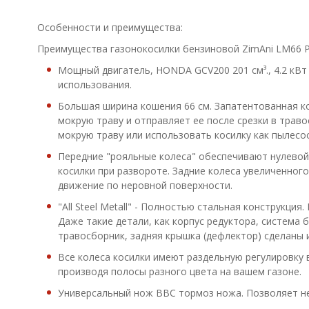
Особенности и преимущества:
Преимущества газонокосилки бензиновой ZimAni LM66 
Мощный двигатель, HONDA GCV200 201 см³., 4.2 кBт (
использования.
Большая ширина кошения 66 см. Запатентованная ко
мокрую траву и отправляет ее после срезки в трав
мокрую траву или использовать косилку как пылесо
Передние "рояльные колеса" обеспечивают нулевой
косилки при развороте. Задние колеса увеличенног
движение по неровной поверхности.
"All Steel Metall" - Полностью стальная конструкция
Даже такие детали, как корпус редуктора, система 
травосборник, задняя крышка (дефлектор) сделаны 
Все колеса косилки имеют раздельную регулировку 
производя полосы разного цвета на вашем газоне.
Универсальный нож BBC тормоз ножа. Позволяет не