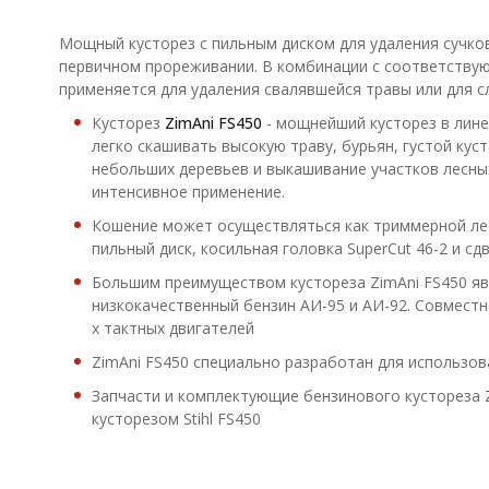
Мощный кусторез с пильным диском для удаления сучков
первичном прореживании. В комбинации с соответств
применяется для удаления свалявшейся травы или для с
Кусторез
ZimAni FS450
- мощнейший кусторез в линей
легко скашивать высокую траву, бурьян, густой кус
небольших деревьев и выкашивание участков лесных
интенсивное применение.
Кошение может осуществляться как триммерной лес
пильный диск, косильная головка SuperCut 46-2 и с
Большим преимуществом кустореза ZimAni FS450 яв
низкокачественный бензин АИ-95 и АИ-92. Совместн
х тактных двигателей
ZimAni FS450 специально разработан для использо
Запчасти и комплектующие бензинового кустореза Z
кусторезом Stihl FS450