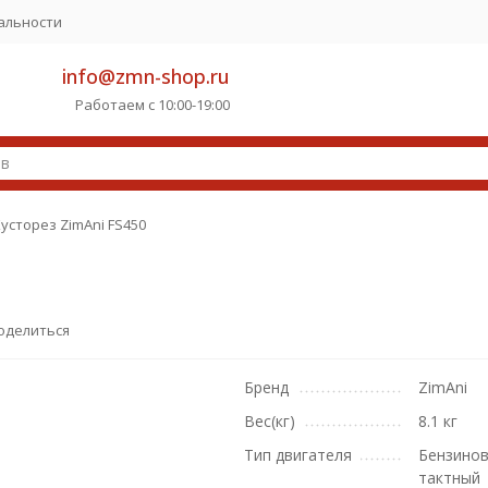
альности
info@zmn-shop.ru
Работаем с 10:00-19:00
усторез ZimAni FS450
оделиться
Бренд
ZimAni
Вес(кг)
8.1 кг
Тип двигателя
Бензинов
тактный