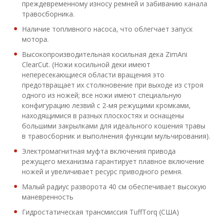
преждевременному износу ремней и забиванию канала
травосборника.
Наличие топливного насоса, что облегчает запуск
мотора.
Высокопроизводительная косильная дека ZimAni
ClearCut. (Ножи косильной деки имеют
непересекающиеся области вращения это
предотвращает их столкновение при выходе из строя
одного из ножей; все ножи имеют специальную
конфигурацию лезвий с 2-мя режущими кромками,
находящимися в разных плоскостях и оснащены
большими закрылками для идеального кошения травы
в травосборник и выполнения функции мульчирования).
Электромагнитная муфта включения привода
режущего механизма гарантирует плавное включение
ножей и увеличивает ресурс приводного ремня.
Малый радиус разворота 40 см обеспечивает высокую
маневренность
Гидростатическая трансмиссия TuffTorq (США)