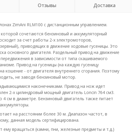
и
Отзывы
Доставка
клонах ZimAni RLM100 с дистанционным управлением.
в которой сочетаются бензиновый и аккумуляторный
осходит за счет работы 2-х электромоторов,
зервный), приводящих в движение ходовые гусеницы. Это
ка основного двигателя. Раздельный привод на движение
 передвижения в зависимости от типа скашиваемого
низме. Привод на гусеницы (на каждую гусеницу
на кошение - от двигателя внутреннего сгорания. Поэтому
водить, не заводя бензиновый мотор.
адывающимися наконечниками. Привод на нож идет
лен 2-х цилиндровый мощный двигатель Loncin 764 см3.
 4 см в диаметре. Бензиновый двигатель также питает
 аккумуляторы.
тает на расстоянии более 30 м. Диапазон частот, в
ному, данная модель сертифицирована.
 ему вращаться (камни, пни, железные предметы и т.д.)