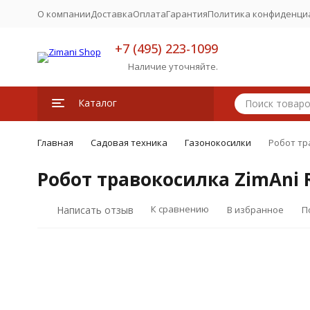
О компании
Доставка
Оплата
Гарантия
Политика конфиденци
+7 (495) 223-1099
Наличие уточняйте.
Каталог
Главная
Садовая техника
Газонокосилки
Робот тр
Робот травокосилка ZimAni 
К сравнению
Написать отзыв
В избранное
П