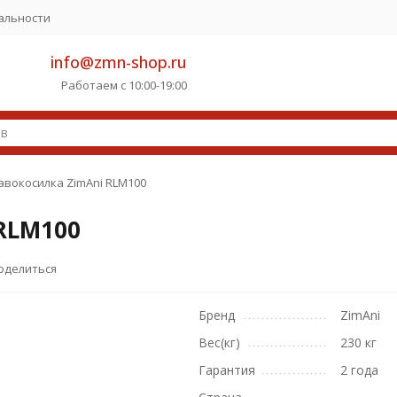
альности
info@zmn-shop.ru
Работаем с 10:00-19:00
авокосилка ZimAni RLM100
RLM100
оделиться
Бренд
ZimAni
Вес(кг)
230 кг
Гарантия
2 года