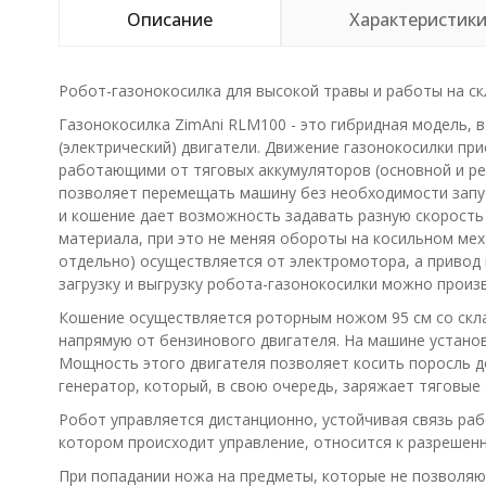
Описание
Характеристик
Робот-газонокосилка для высокой травы и работы на с
Газонокосилка ZimAni RLM100 - это гибридная модель, 
(электрический) двигатели. Движение газонокосилки при
работающими от тяговых аккумуляторов (основной и ре
позволяет перемещать машину без необходимости запус
и кошение дает возможность задавать разную скорость
материала, при это не меняя обороты на косильном меха
отдельно) осуществляется от электромотора, а привод 
загрузку и выгрузку робота-газонокосилки можно произ
Кошение осуществляется роторным ножом 95 см со скл
напрямую от бензинового двигателя. На машине установ
Мощность этого двигателя позволяет косить поросль до
генератор, который, в свою очередь, заряжает тяговые
Робот управляется дистанционно, устойчивая связь рабо
котором происходит управление, относится к разрешен
При попадании ножа на предметы, которые не позволяют