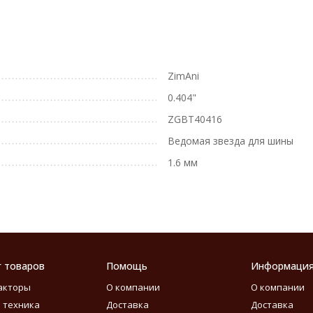
ZimAni
0.404"
ZGBT40416
Ведомая звезда для шины
1.6 мм
г товаров
Помощь
Информаци
акторы
О компании
О компании
 техника
Доставка
Доставка