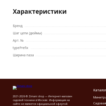
Характеристики
Бренд
Шаг цепи (дюймы)
Арт. №
typePrefix
Ширина паза
Катало
2021-2026 © Zimani shop — Интернет-магазин
Минитр
садовой техники в Москве. Информация на
Садовая
сайте не является официальной офертой.